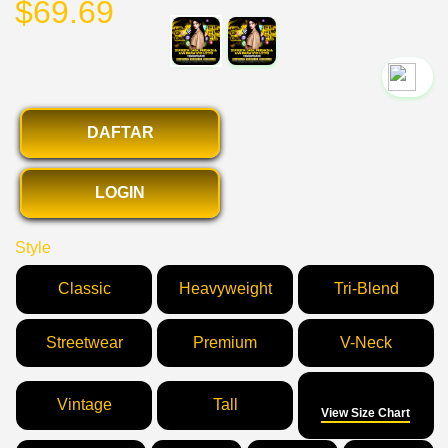
$69.69
`2
DAFTAR
LOGIN
Style
Classic
Heavyweight
Tri-Blend
Streetwear
Premium
V-Neck
Size
Vintage
Tall
View Size Chart